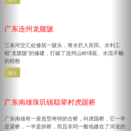
广东连州龙腹陂
三条河交汇处修筑一陂头，将水拦入良田。水利工
程“龙腹陂”的修建，打破了连州山岭绵延、水流不畅
的桎梏
进入
广东南雄珠玑镇聪辈村虎踞桥
广东南雄有一座造型奇特的古桥，叫虎踞桥，它一半
是梁桥，一半是拱桥，而且非同一般地建在了河道的