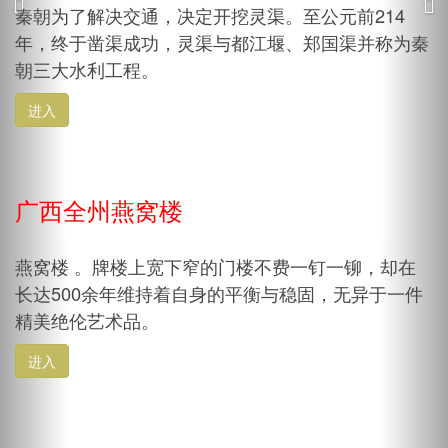
秦朝为了解决交通，决定开挖灵渠。至公元前214
年，终于凿渠成功，灵渠与都江堰、郑国渠并称为秦
朝三大水利工程。
进入
广西全州燕窝楼
燕窝楼 。牌楼上宽下窄的门楼不费一钉一铆，却在
长达500余年维持着自身的平衡与稳固，无异于一件
精美绝伦艺术品。
进入