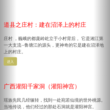
道县之庄村：建在沼泽上的村庄
庄村 ，巍峨的都庞岭屹立于小村背后 。它是湘江第
一大支流--鲁塘江的源头，更神奇的它是建在沼泽地
上的村庄。
进入
广西灌阳千家洞（灌阳神宫）
瑶族先民几经辗转，找到一处宛若仙境的世外桃源。
当地传说，他们经过的那处石洞就是灌阳神宫。