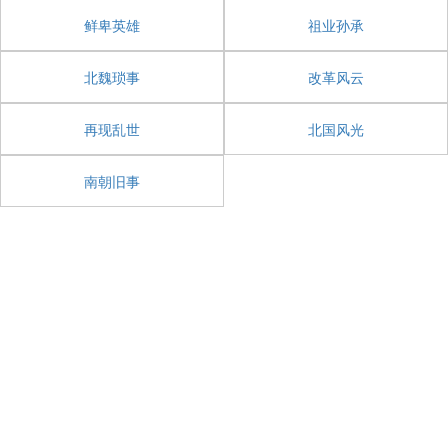
鲜卑英雄
祖业孙承
北魏琐事
改革风云
再现乱世
北国风光
南朝旧事