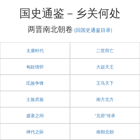
国史通鉴－乡关何处
两晋南北朝卷
(回国史通鉴目录)
太康时代
二世而亡
匈奴情怀
大赵天王
氐族争锋
王马天下
士族庶族
南方北方
盛衰之间
“北府”传承
禅代之际
南朝北朝