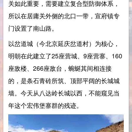
关如此重要，需要建立复合型防御体系，
所以在居庸关外侧的北口一带，宣府镇专
门设置了南山路。
以岔道城（今北京延庆岔道村）为核心，
明朝在此建立了25座营城、9座营寨、160
座敌楼、266座敌台，蜿蜒其间相连接
的，是条石青砖所筑、顶部平阔的长城城
墙。今天从八达岭长城以西，不能窥见当
年这个宏伟堡寨群的残迹。