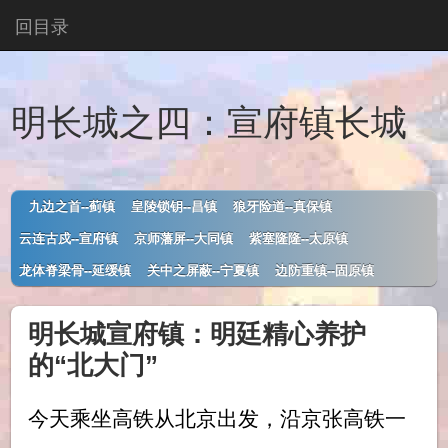
回目录
明长城之四：宣府镇长城
九边之首--蓟镇
皇陵锁钥--昌镇
狼牙险道--真保镇
云连古戍--宣府镇
京师藩屏--大同镇
紫塞隆隆--太原镇
龙体脊梁骨--延缓镇
关中之屏蔽--宁夏镇
边防重镇--固原镇
明长城宣府镇：明廷精心养护
的“北大门”
今天乘坐高铁从北京出发，沿京张高铁一