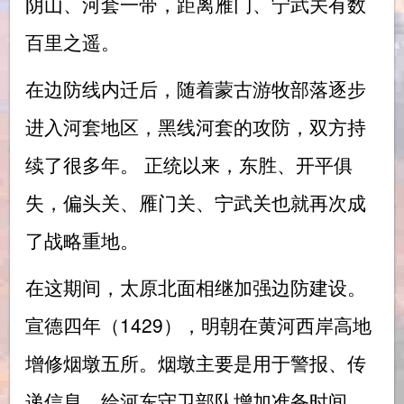
阴山、河套一带，距离雁门、宁武关有数
百里之遥。
在边防线内迁后，随着蒙古游牧部落逐步
进入河套地区，黑线河套的攻防，双方持
续了很多年。 正统以来，东胜、开平俱
失，偏头关、雁门关、宁武关也就再次成
了战略重地。
在这期间，太原北面相继加强边防建设。
宣德四年（1429），明朝在黄河西岸高地
增修烟墩五所。烟墩主要是用于警报、传
递信息，给河东守卫部队增加准备时间，