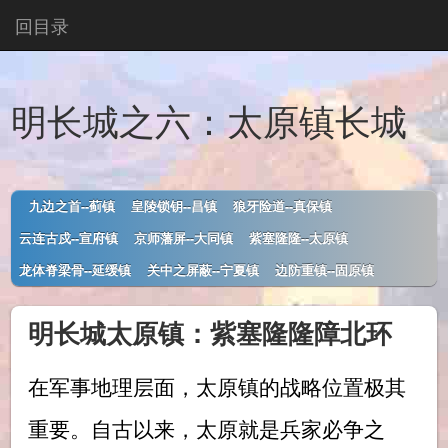
回目录
明长城之六：太原镇长城
九边之首--蓟镇
皇陵锁钥--昌镇
狼牙险道--真保镇
云连古戍--宣府镇
京师藩屏--大同镇
紫塞隆隆--太原镇
龙体脊梁骨--延缓镇
关中之屏蔽--宁夏镇
边防重镇--固原镇
明长城太原镇：紫塞隆隆障北环
在军事地理层面，太原镇的战略位置极其
重要。自古以来，太原就是兵家必争之